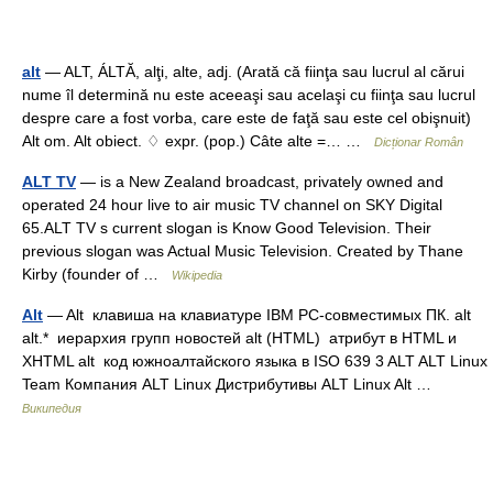
alt
— ALT, ÁLTĂ, alţi, alte, adj. (Arată că fiinţa sau lucrul al cărui
nume îl determină nu este aceeaşi sau acelaşi cu fiinţa sau lucrul
despre care a fost vorba, care este de faţă sau este cel obişnuit)
Alt om. Alt obiect. ♢ expr. (pop.) Câte alte =… …
Dicționar Român
ALT TV
— is a New Zealand broadcast, privately owned and
operated 24 hour live to air music TV channel on SKY Digital
65.ALT TV s current slogan is Know Good Television. Their
previous slogan was Actual Music Television. Created by Thane
Kirby (founder of …
Wikipedia
Alt
— Alt клавиша на клавиатуре IBM PC‐совместимых ПК. alt
alt.* иерархия групп новостей alt (HTML) атрибут в HTML и
XHTML alt код южноалтайского языка в ISO 639 3 ALT ALT Linux
Team Компания ALT Linux Дистрибутивы ALT Linux Alt …
Википедия