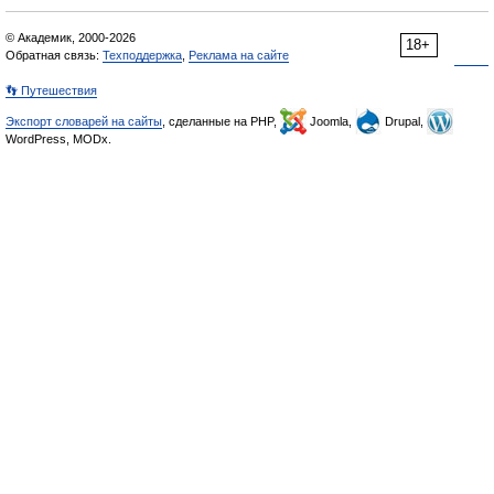
© Академик, 2000-2026
18+
Обратная связь:
Техподдержка
,
Реклама на сайте
👣 Путешествия
Экспорт словарей на сайты
, сделанные на PHP,
Joomla,
Drupal,
WordPress, MODx.