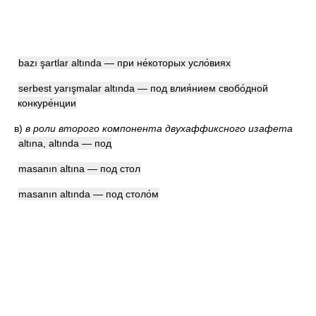
bazı şartlar altında — при не́которых усло́виях
serbest yarışmalar altında — под влия́нием свобо́дной
конкуре́нции
в)
в роли второго компонента двухаффиксного изафета
altına, altında — под
masanın altına — под стол
masanın altında — под столо́м