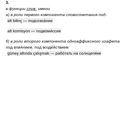
3.
в функции
служ.
имени
а)
в роли первого компонента словосочетания под-
alt bilinç — подсозна́ние
alt komisyon — подкоми́ссия
б)
в роли второго компонента одноаффиксного изафета
под влия́нием, под возде́йствием
güneş altında çalışmak — рабо́тать на солнцепёке