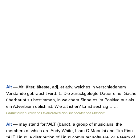
Alt
— Alt, älter, älteste, adj. et adv. welches in verschiedenem
Verstande gebraucht wird. 1. Die zurückgelegte Dauer einer Sache
überhaupt zu bestimmen, in welchem Sinne es im Positivo nur als
ein Adverbium üblich ist. Wie alt ist er? Er ist sechzig… …
Grammatisch-kritisches Wörterbuch der Hochdeutschen Mundart
Alt
— may stand for:*ALT (band), a group of musicians, the
members of which are Andy White, Liam O Maonlai and Tim Finn.
*ALT Linux, a distribution of Linux computer software, or a team of