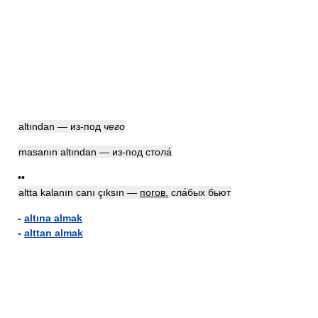
altından — из-под
чего
masanın altından — из-под стола́
••
altta kalanın canı çıksın —
погов.
сла́бых бьют
-
altına almak
-
alttan almak