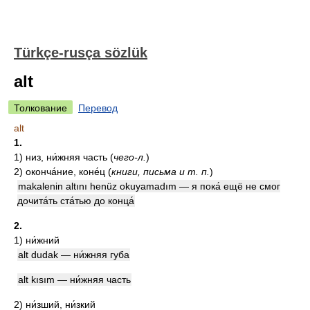
Türkçe-rusça sözlük
alt
Толкование
Перевод
alt
1.
1)
низ, ни́жняя часть
(
чего-л.
)
2)
оконча́ние, коне́ц
(
книги, письма и т. п.
)
makalenin altını henüz okuyamadım — я пока́ ещё не смог
дочита́ть ста́тью до конца́
2.
1)
ни́жний
alt dudak — ни́жняя губа
alt kısım — ни́жняя часть
2)
ни́зший, ни́зкий