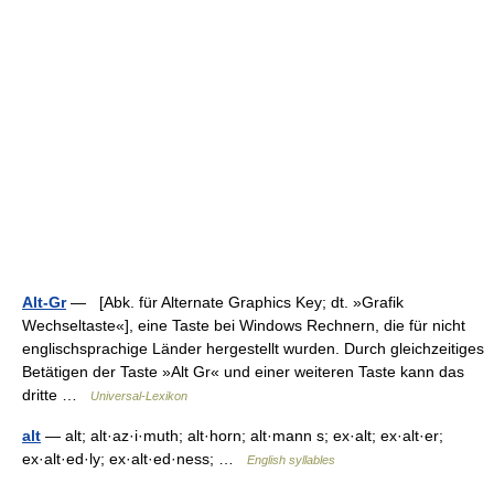
Alt-Gr
— [Abk. für Alternate Graphics Key; dt. »Grafik
Wechseltaste«], eine Taste bei Windows Rechnern, die für nicht
englischsprachige Länder hergestellt wurden. Durch gleichzeitiges
Betätigen der Taste »Alt Gr« und einer weiteren Taste kann das
dritte …
Universal-Lexikon
alt
— alt; alt·az·i·muth; alt·horn; alt·mann s; ex·alt; ex·alt·er;
ex·alt·ed·ly; ex·alt·ed·ness; …
English syllables