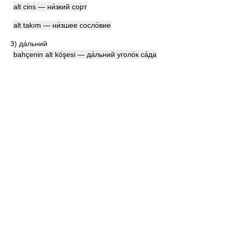
alt cins — ни́зкий сорт
alt takım — ни́зшее сосло́вие
3)
да́льний
bahçenin alt köşesi — да́льний уголо́к са́да