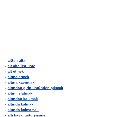
-
alttan alta
-
alt alta üst üste
-
alt etmek
-
altına etmek
-
altına kaçırmak
-
altından girip üstünden çıkmak
-
altını ıslatmak
-
altından kalkmak
-
altında kalmak
-
altında kalmamak
-
altı kaval üstü şişane