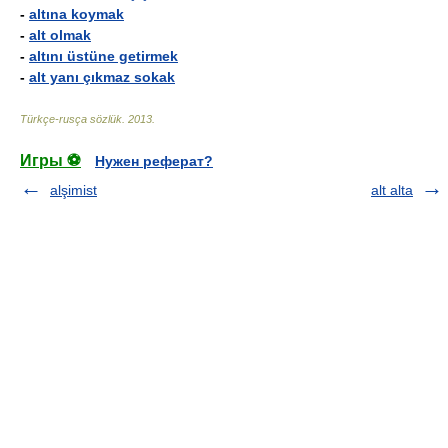
-
altına koymak
-
alt olmak
-
altını üstüne getirmek
-
alt yanı çıkmaz sokak
Türkçe-rusça sözlük
.
2013
.
Игры ⚽
Нужен реферат?
alşimist
alt alta